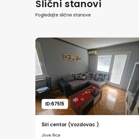
Slični stanovi
Pogledajte slične stanove
ID:67515
Širi centar (Vozdovac )
Jove Ilica