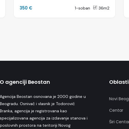
350 €
1-soban
36m2
O agenciji Beostan
Oblasti
Agencija Beostan osnovana je 2000 godine u
Novi Beog
Beogradu. Osnivač i vlasnik je Todorović
Centar
Branka, agencija je registrovana kao
specijalizovana agencija za izdavanje stanova i
Širi Centa
poslovnih prostora na teritoriji Novog