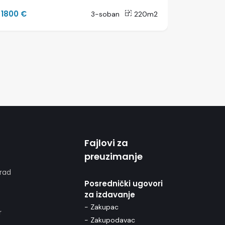
1800 €
2200 €
3-soban
220m2
Fajlovi za
preuzimanje
rad
Posrednički ugovori
za izdavanje
- Zakupac
r
- Zakupodavac