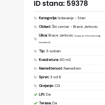
ID stana:
59378
Kategorija:
Izdavanje - Stan
Oblast:
Širi centar - Brace Jerkovic
Ulica:
Brace Jerkovic
(mapa je informativnog
karaktera)
Tip:
3-soban
Kvadratura:
60 m2
Nameštenost:
Namešten
Sprat:
3 od 6
Grejanje:
CG
Lift:
Da
Terasa:
Da