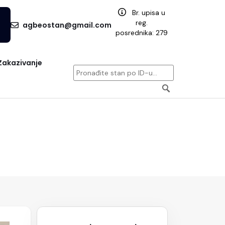
Br. upisa u
reg.
agbeostan@gmail.com
posrednika: 279
Zakazivanje