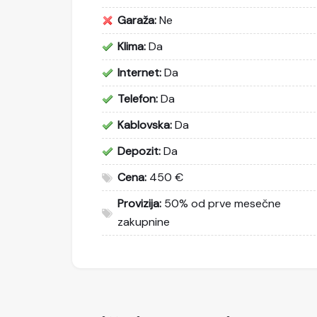
Garaža:
Ne
Klima:
Da
Internet:
Da
Telefon:
Da
Kablovska:
Da
Depozit:
Da
Cena:
450 €
Provizija:
50% od prve mesečne
zakupnine