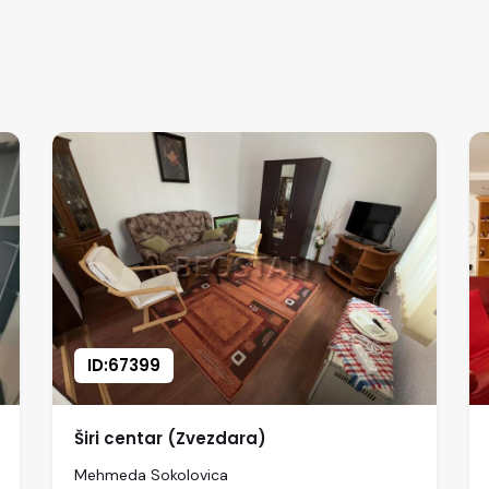
ID:67399
Širi centar (Zvezdara)
Mehmeda Sokolovica