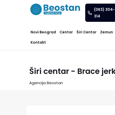
(063) 304-
314
Novi Beograd
Centar
Širi Centar
Zemun
Kontakt
Širi centar - Brace jer
Agencija Beostan