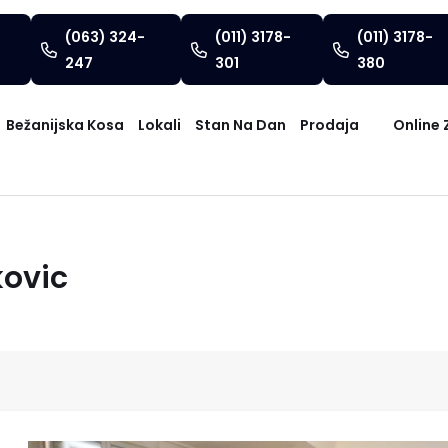
(063) 324-
(011) 3178-
(011) 3178-
247
301
380
Bežanijska Kosa
Lokali
Stan Na Dan
Prodaja
Online 
kovic