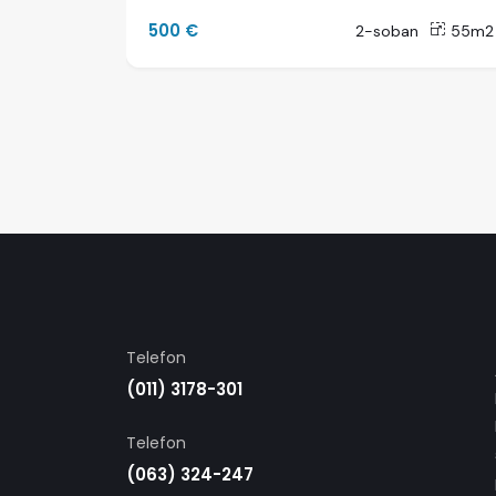
500 €
35m2
2-soban
55m2
Telefon
(011) 3178-301
Telefon
(063) 324-247