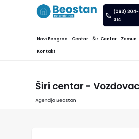
(063) 304-
314
Novi Beograd
Centar
Širi Centar
Zemun
Kontakt
Širi centar - Vozdovac
Agencija Beostan