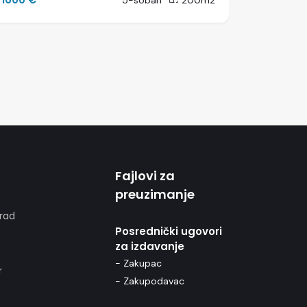
5-soban
200m2
Fajlovi za
preuzimanje
rad
Posrednički ugovori
za izdavanje
- Zakupac
r
- Zakupodavac