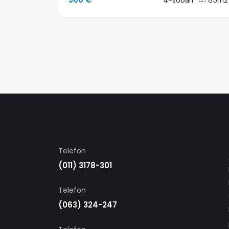
86m2
4-soban
85m2
Telefon
(011) 3178-301
Telefon
(063) 324-247