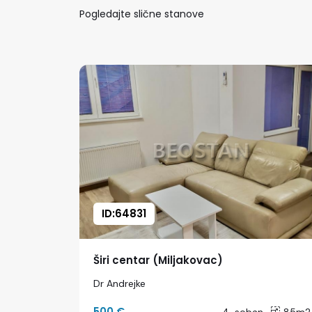
Pogledajte slične stanove
ID:64831
Širi centar (Miljakovac)
Dr Andrejke
500 €