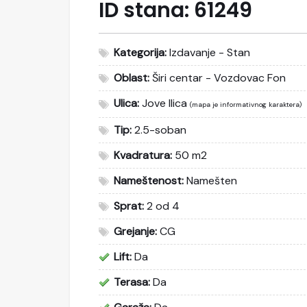
ID stana:
61249
Kategorija:
Izdavanje - Stan
Oblast:
Širi centar - Vozdovac Fon
Ulica:
Jove Ilica
(mapa je informativnog karaktera)
Tip:
2.5-soban
Kvadratura:
50 m2
Nameštenost:
Namešten
Sprat:
2 od 4
Grejanje:
CG
Lift:
Da
Terasa:
Da