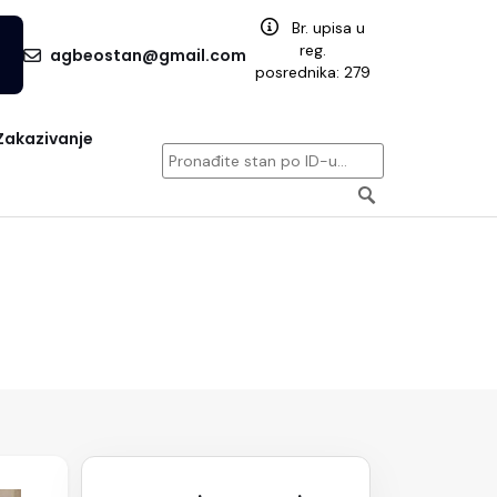
Br. upisa u
reg.
agbeostan@gmail.com
posrednika: 279
Zakazivanje