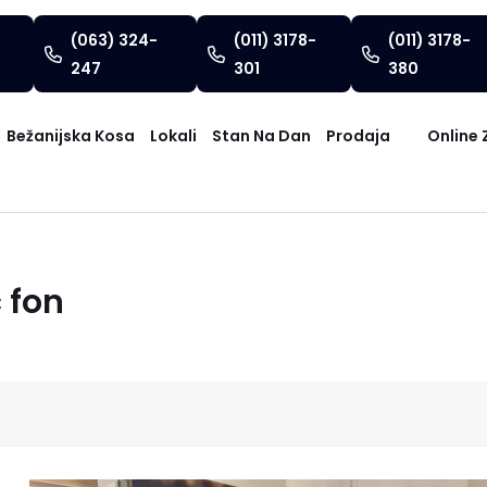
(063) 324-
(011) 3178-
(011) 3178-
247
301
380
Bežanijska Kosa
Lokali
Stan Na Dan
Prodaja
Online 
 fon