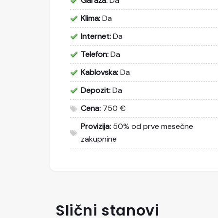
Garaža:
Da
Klima:
Da
Internet:
Da
Telefon:
Da
Kablovska:
Da
Depozit:
Da
Cena:
750 €
Provizija:
50% od prve mesečne
zakupnine
Slični stanovi