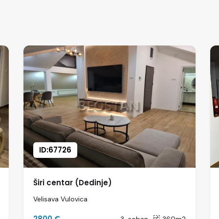
ID:67726
Širi centar (Dedinje)
Velisava Vulovica
2800 €