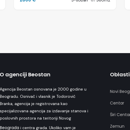
3-soban
360m2
O agenciji Beostan
Oblasti
Agencija Beostan osnovana je 2000 godine u
Novi Beog
Beogradu. Osnivač i vlasnik je Todorović
Centar
Branka, agencija je registrovana kao
specijalizovana agencija za izdavanje stanova i
Širi Centa
poslovnih prostora na teritoriji Novog
Zemun
Beograda
i centra grada. Ukoliko vam je