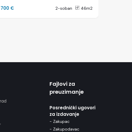
700 €
750 €
2-soban
46m2
Fajlovi za
preuzimanje
rad
Posrednički ugovori
za izdavanje
- Zakupac
r
- Zakupodavac