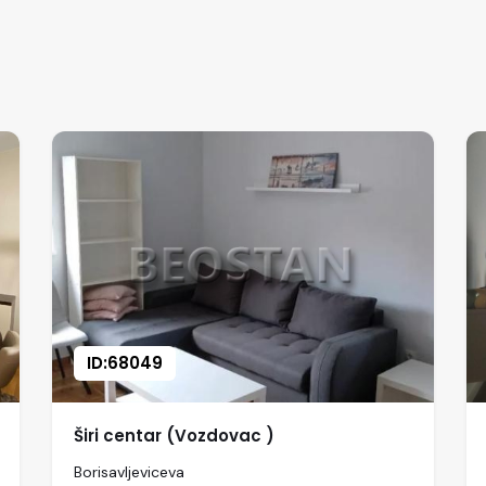
ID:68049
Širi centar (Vozdovac )
Borisavljeviceva