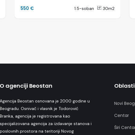
550 €
1.5-soban
30m2
O agenciji Beostan
Oblasti
Agencija Beostan osnovana je 2000 godine u
Novi Beog
Beogradu. Osnivač i vlasnik je Todorović
Centar
Branka, agencija je registrovana kao
specijalizovana agencija za izdavanje stanova i
Širi Centa
poslovnih prostora na teritoriji Novog