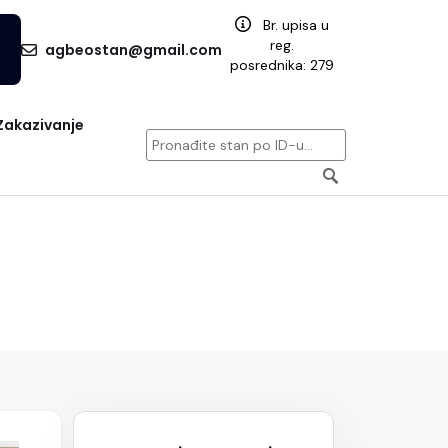
Br. upisa u
reg.
agbeostan@gmail.com
posrednika: 279
Zakazivanje