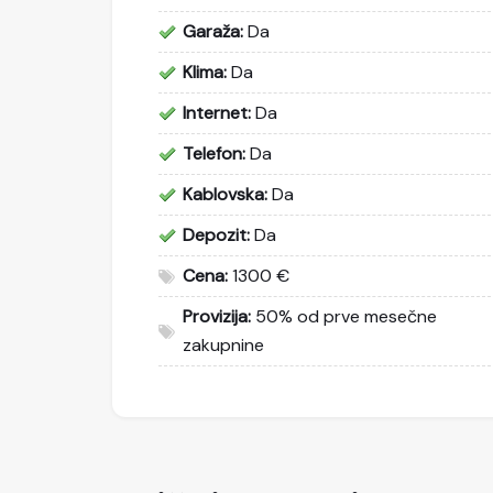
Garaža:
Da
Klima:
Da
Internet:
Da
Telefon:
Da
Kablovska:
Da
Depozit:
Da
Cena:
1300 €
Provizija:
50% od prve mesečne
zakupnine