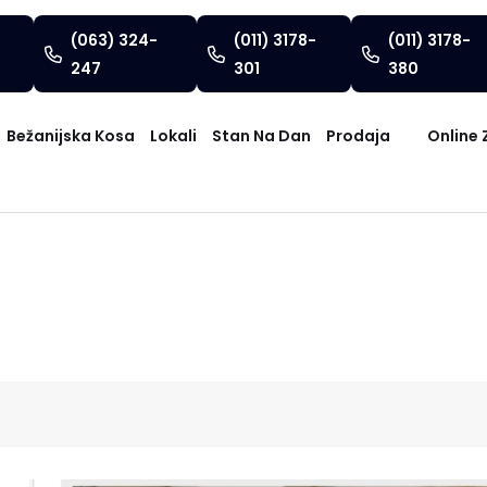
(063) 324-
(011) 3178-
(011) 3178-
247
301
380
Bežanijska Kosa
Lokali
Stan Na Dan
Prodaja
Online 