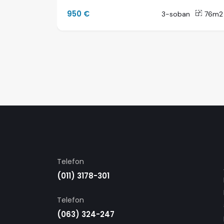
950 €
50m2
3-soban
76m2
Telefon
(011) 3178-301
Telefon
(063) 324-247