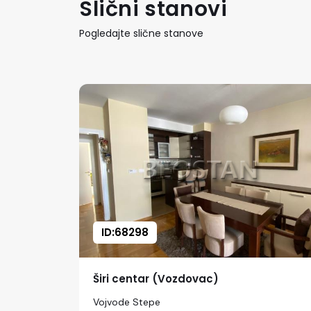
Slični stanovi
Pogledajte slične stanove
ID:68298
Širi centar (Vozdovac)
Vojvode Stepe