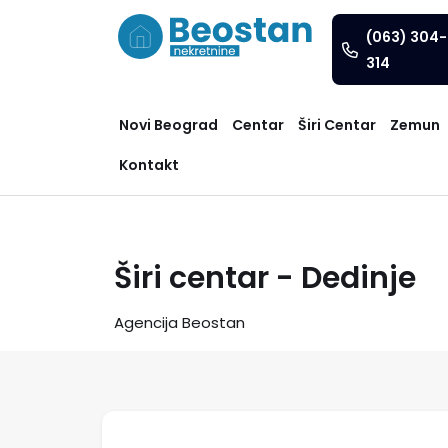
(063) 304-
314
Novi Beograd
Centar
Širi Centar
Zemun
Kontakt
Širi centar - Dedinje
Agencija Beostan