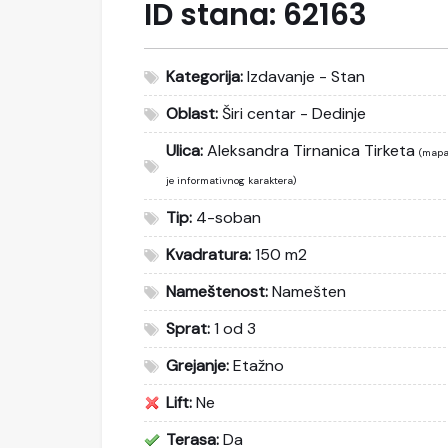
ID stana:
62163
Kategorija:
Izdavanje - Stan
Oblast:
Širi centar - Dedinje
Ulica:
Aleksandra Tirnanica Tirketa
(map
je informativnog karaktera)
Tip:
4-soban
Kvadratura:
150 m2
Nameštenost:
Namešten
Sprat:
1 od 3
Grejanje:
Etažno
Lift:
Ne
Terasa:
Da