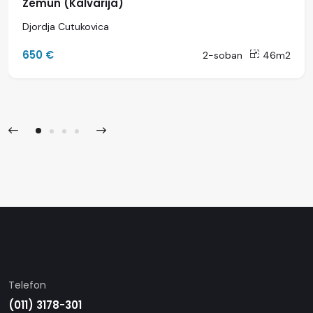
Zemun (Kalvarija)
Djordja Cutukovica
650 €
2-soban
46m2
Telefon
(011) 3178-301