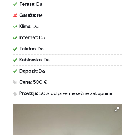
Terasa:
Da
Garaža:
Ne
Klima:
Da
Internet:
Da
Telefon:
Da
Kablovska:
Da
Depozit:
Da
Cena:
500 €
Provizija:
50% od prve mesečne zakupnine