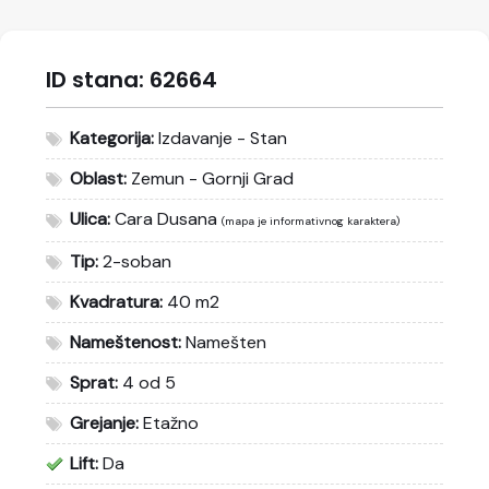
ID stana:
62664
Kategorija:
Izdavanje - Stan
Oblast:
Zemun - Gornji Grad
Ulica:
Cara Dusana
(mapa je informativnog karaktera)
Tip:
2-soban
Kvadratura:
40 m2
Nameštenost:
Namešten
Sprat:
4 od 5
Grejanje:
Etažno
Lift:
Da