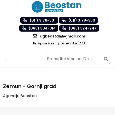
(011) 3178-301
(011) 3178-380
(063) 304-314
(063) 324-247
agbeostan@gmail.com
Br. upisa u reg. posrednika: 279
Zemun - Gornji grad
Agencija Beostan