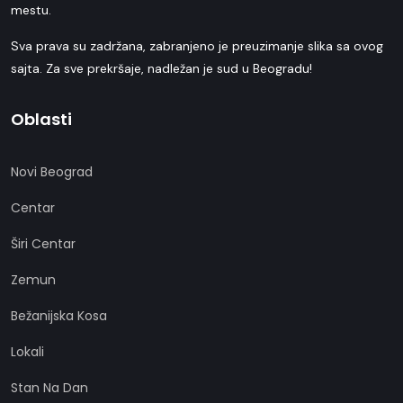
mestu.
Sva prava su zadržana, zabranjeno je preuzimanje slika sa ovog
sajta. Za sve prekršaje, nadležan je sud u Beogradu!
Oblasti
Novi Beograd
Centar
Širi Centar
Zemun
Bežanijska Kosa
Lokali
Stan Na Dan