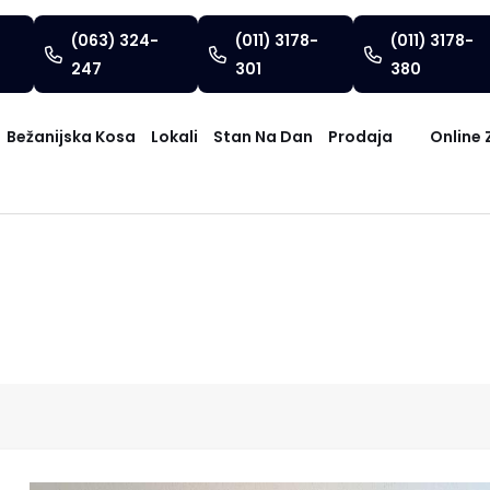
(063) 324-
(011) 3178-
(011) 3178-
247
301
380
Bežanijska Kosa
Lokali
Stan Na Dan
Prodaja
Online 