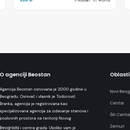
1-soban
40m2
O agenciji Beostan
Oblasti
Agencija Beostan osnovana je 2000 godine u
Novi Beog
Beogradu. Osnivač i vlasnik je Todorović
Centar
Branka, agencija je registrovana kao
specijalizovana agencija za izdavanje stanova i
Širi Centa
poslovnih prostora na teritoriji Novog
Zemun
Beograda
i centra grada. Ukoliko vam je