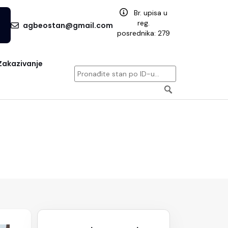
Br. upisa u
reg.
agbeostan@gmail.com
posrednika: 279
Zakazivanje