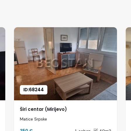
ID:68244
Širi centar (Mirijevo)
Matice Srpske
350 €