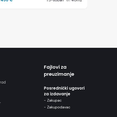
1.5-soban
40m2
Fajlovi za
preuzimanje
rad
Posrednički ugovori
za izdavanje
- Zakupac
r
- Zakupodavac