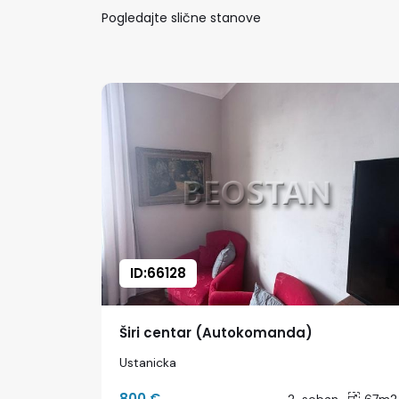
Pogledajte slične stanove
ID:66128
Širi centar (Autokomanda)
Ustanicka
800 €