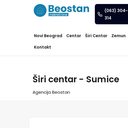
(063) 304-
314
Novi Beograd
Centar
Širi Centar
Zemun
Kontakt
Širi centar - Sumice
Agencija Beostan