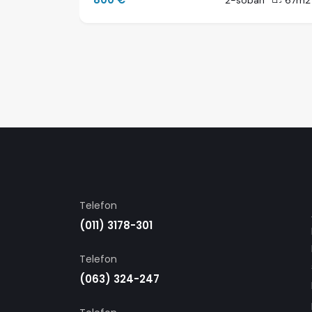
85m2
2-soban
67m2
Telefon
(011) 3178-301
Telefon
(063) 324-247