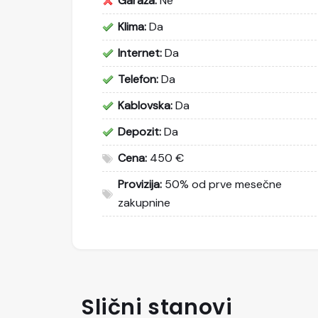
Garaža:
Ne
Klima:
Da
Internet:
Da
Telefon:
Da
Kablovska:
Da
Depozit:
Da
Cena:
450 €
Provizija:
50% od prve mesečne
zakupnine
Slični stanovi