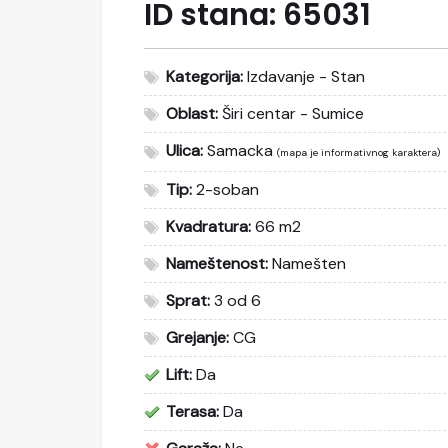
ID stana:
65031
Kategorija:
Izdavanje - Stan
Oblast:
Širi centar - Sumice
Ulica:
Samacka
(mapa je informativnog karaktera)
Tip:
2-soban
Kvadratura:
66 m2
Nameštenost:
Namešten
Sprat:
3 od 6
Grejanje:
CG
Lift:
Da
Terasa:
Da