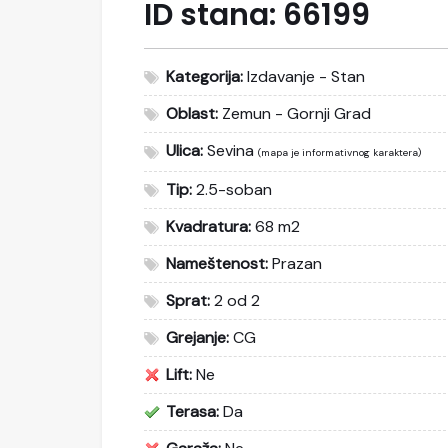
ID stana:
66199
Kategorija:
Izdavanje - Stan
Oblast:
Zemun - Gornji Grad
Ulica:
Sevina
(mapa je informativnog karaktera)
Tip:
2.5-soban
Kvadratura:
68 m2
Nameštenost:
Prazan
Sprat:
2 od 2
Grejanje:
CG
Lift:
Ne
Terasa:
Da