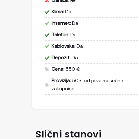
Garaža:
Ne
Klima:
Da
Internet:
Da
Telefon:
Da
Kablovska:
Da
Depozit:
Da
Cena:
550 €
Provizija:
50% od prve mesečne
zakupnine
Slični stanovi