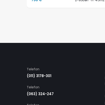
70m2
2-soban
45m2
Telefon
(011) 3178-301
Telefon
(063) 324-247