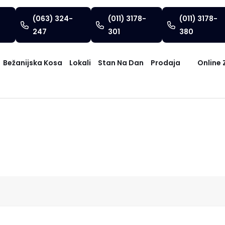
(063) 324-
(011) 3178-
(011) 3178-
247
301
380
Bežanijska Kosa
Lokali
Stan Na Dan
Prodaja
Online 