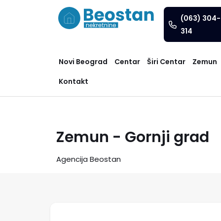
(063) 304-
314
Novi Beograd
Centar
Širi Centar
Zemun
Kontakt
Zemun - Gornji grad
Agencija Beostan