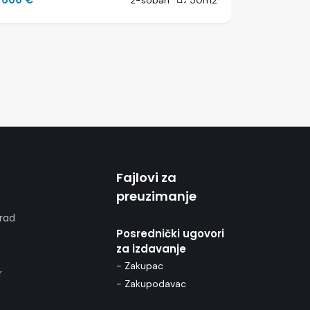
2-soban
50m2
Fajlovi za
preuzimanje
rad
Posrednički ugovori
za izdavanje
- Zakupac
r
- Zakupodavac