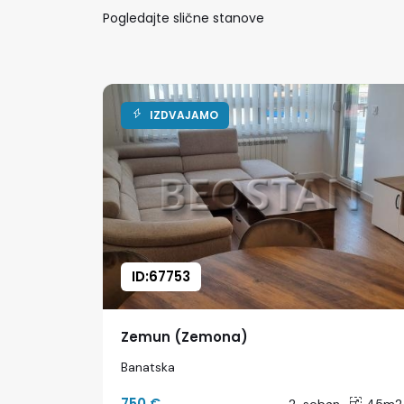
Pogledajte slične stanove
IZDVAJAMO
ID:67753
Zemun (Zemona)
Banatska
750 €