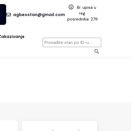
Br. upisa u
reg.
agbeostan@gmail.com
posrednika: 279
Zakazivanje