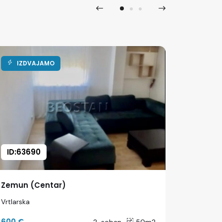
IZDVAJAMO
ID:63690
ID:684
Zemun (Centar)
Zemun 
Vrtlarska
Mice Rad
600 €
350 €