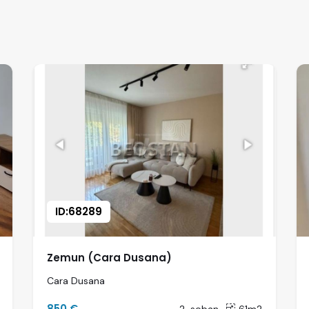
ID:68289
Zemun (Cara Dusana)
Cara Dusana
850 €