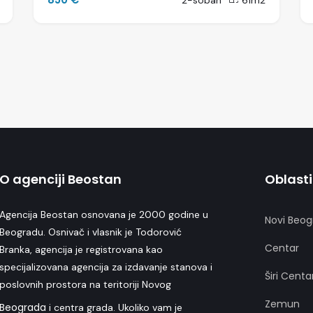
2-soban
61m2
O agenciji Beostan
Oblasti
Agencija Beostan osnovana je 2000 godine u
Novi Beog
Beogradu. Osnivač i vlasnik je Todorović
Centar
Branka, agencija je registrovana kao
specijalizovana agencija za izdavanje stanova i
Širi Centa
poslovnih prostora na teritoriji Novog
Zemun
Beograda
i centra grada. Ukoliko vam je