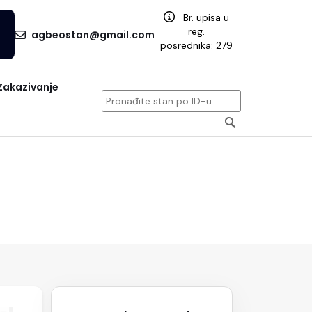
Br. upisa u
reg.
agbeostan@gmail.com
posrednika: 279
Zakazivanje