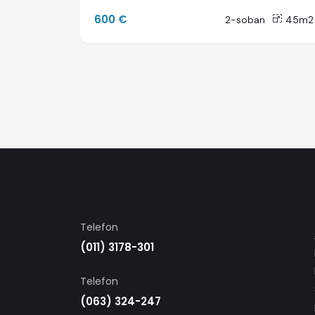
600 €
40m2
2-soban
45m2
Telefon
(011) 3178-301
Telefon
(063) 324-247