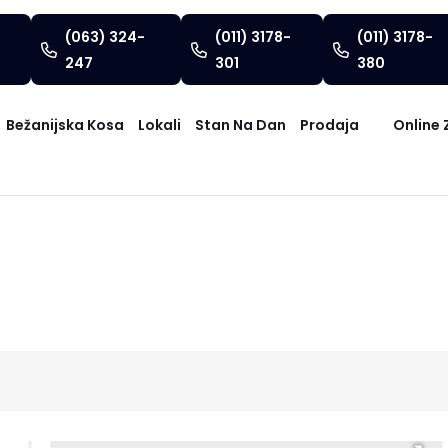
(063) 324-
(011) 3178-
(011) 3178-
247
301
380
Bežanijska Kosa
Lokali
Stan Na Dan
Prodaja
Online 