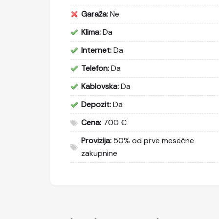
Garaža:
Ne
Klima:
Da
Internet:
Da
Telefon:
Da
Kablovska:
Da
Depozit:
Da
Cena:
700 €
Provizija:
50% od prve mesečne
zakupnine