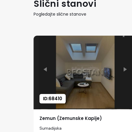
Slični stanovi
Pogledajte slične stanove
ID:68410
Zemun (Zemunske Kapije)
Sumadijska