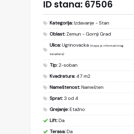
ID stana:
67506
Kategorija:
Izdavanje - Stan
Oblast:
Zemun - Gornji Grad
Ulica:
Ugrinovacka
(mapa je informativnog
karaktera)
Tip:
2-soban
Kvadratura:
47 m2
Nameštenost:
Namešten
Sprat:
3 od 4
Grejanje:
Etažno
Lift:
Da
Terasa:
Da