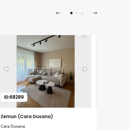
ID:68289
ID:68
Zemun (Cara Dusana)
Zemun 
Cara Dusana
Klaonicka