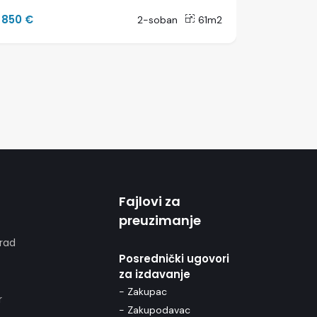
850 €
450 €
2-soban
61m2
Fajlovi za
preuzimanje
rad
Posrednički ugovori
za izdavanje
- Zakupac
r
- Zakupodavac