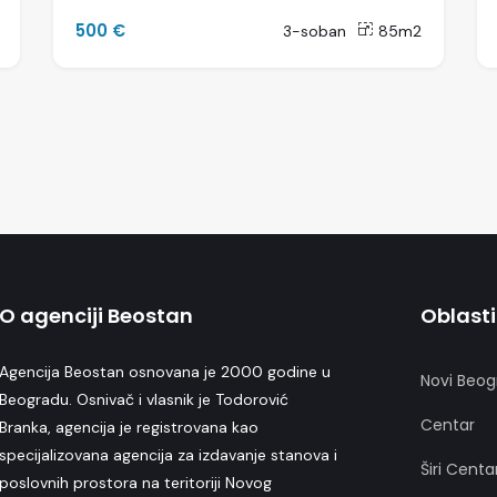
500 €
3-soban
85m2
O agenciji Beostan
Oblasti
Agencija Beostan osnovana je 2000 godine u
Novi Beog
Beogradu. Osnivač i vlasnik je Todorović
Centar
Branka, agencija je registrovana kao
specijalizovana agencija za izdavanje stanova i
Širi Centa
poslovnih prostora na teritoriji Novog