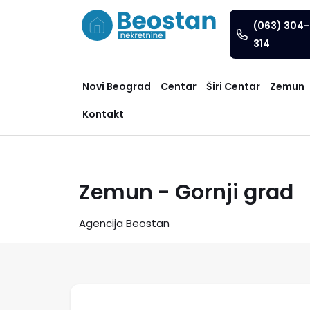
(063) 304-
314
Novi Beograd
Centar
Širi Centar
Zemun
Kontakt
Zemun - Gornji grad
Agencija Beostan