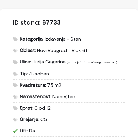
ID stana:
67733
Kategorija:
Izdavanje - Stan
Oblast:
Novi Beograd - Blok 61
Ulica:
Jurija Gagarina
(mapa je informativnog karaktera)
Tip:
4-soban
Kvadratura:
75 m2
Nameštenost:
Namešten
Sprat:
6 od 12
Grejanje:
CG
Lift:
Da