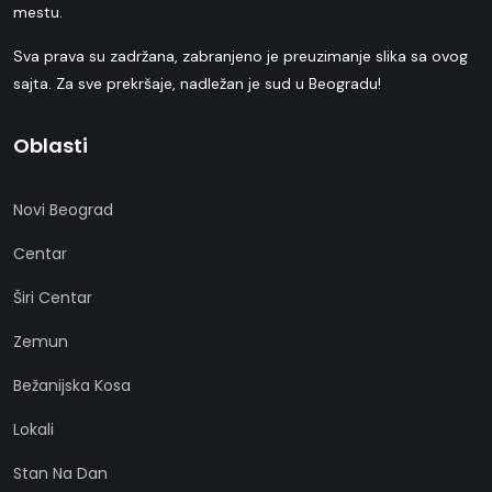
mestu.
Sva prava su zadržana, zabranjeno je preuzimanje slika sa ovog
sajta. Za sve prekršaje, nadležan je sud u Beogradu!
Oblasti
Novi Beograd
Centar
Širi Centar
Zemun
Bežanijska Kosa
Lokali
Stan Na Dan