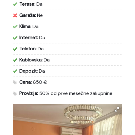
Terasa:
Da
Garaža:
Ne
Klima:
Da
Internet:
Da
Telefon:
Da
Kablovska:
Da
Depozit:
Da
Cena:
650 €
Provizija:
50% od prve mesečne zakupnine