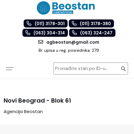
(011) 3178-301
(011) 3178-380
(063) 304-314
(063) 324-247
agbeostan@gmail.com
Br. upisa u reg. posrednika: 279
Novi Beograd - Blok 61
Agencija Beostan