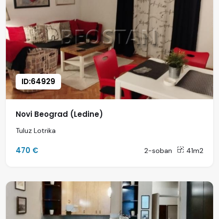
ID:64929
Novi Beograd (Ledine)
Tuluz Lotrika
470 €
2-soban
41m2