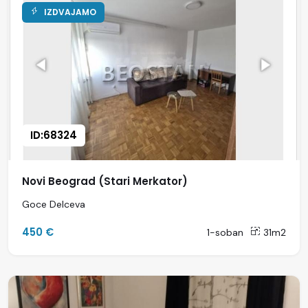
IZDVAJAMO
ID:68324
Novi Beograd (Stari Merkator)
Goce Delceva
450 €
1-soban
31m2