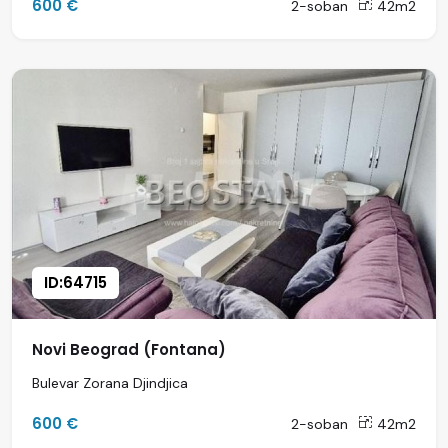
600 €
2-soban
42m2
ID:64715
Novi Beograd (Fontana)
Bulevar Zorana Djindjica
600 €
2-soban
42m2