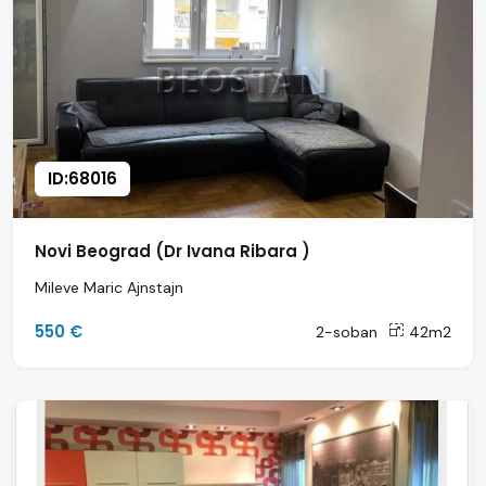
ID:68016
Novi Beograd (Dr Ivana Ribara )
Mileve Maric Ajnstajn
550 €
2-soban
42m2