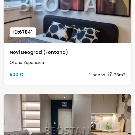
ID:67841
Novi Beograd (Fontana)
Otona Zupancica
500 €
1-soban
25m2