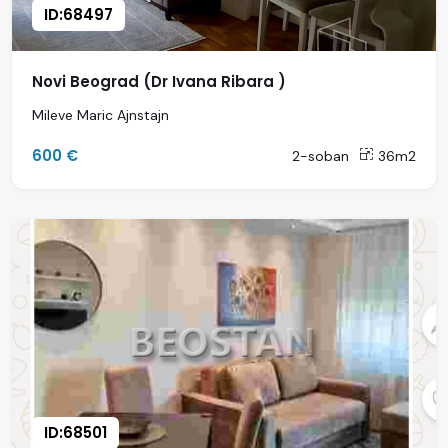
ID:68497
Novi Beograd (Dr Ivana Ribara )
Mileve Maric Ajnstajn
600 €
2-soban
36m2
ID:68501