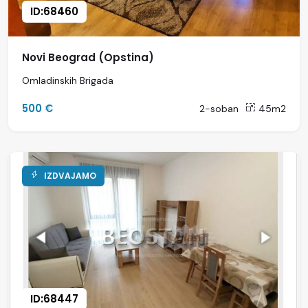
ID:68460
Novi Beograd (Opstina)
Omladinskih Brigada
500 €
2-soban
45m2
IZDVAJAMO
ID:68447