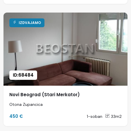
IZDVAJAMO
ID:68484
Novi Beograd (Stari Merkator)
Otona Zupancica
450 €
1-soban
33m2