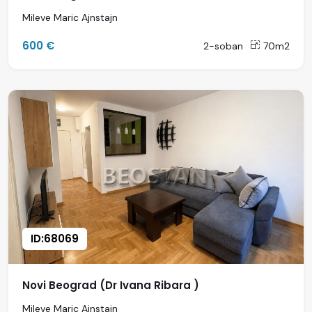
Mileve Maric Ajnstajn
600 €
2-soban
70m2
ID:68069
Novi Beograd (Dr Ivana Ribara )
Mileve Maric Ajnstajn