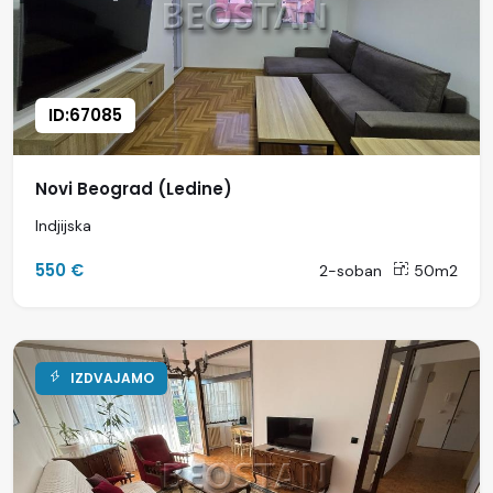
ID:67085
Novi Beograd (Ledine)
Indjijska
550 €
2-soban
50m2
IZDVAJAMO