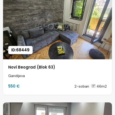
ID:68449
Novi Beograd (Blok 63)
Gandijeva
550 €
2-soban
46m2