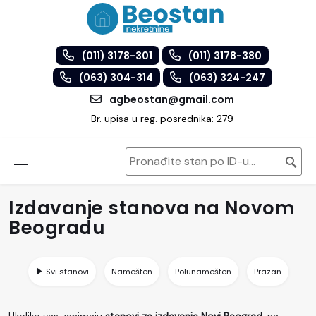
(011) 3178-301
(011) 3178-380
(063) 304-314
(063) 324-247
agbeostan@gmail.com
Br. upisa u reg. posrednika: 279
Izdavanje stanova na Novom
Beogradu
Svi stanovi
Namešten
Polunamešten
Prazan