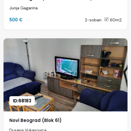
Jurija Gagarina
500 €
2-soban
60m2
ID:68183
Novi Beograd (Blok 61)
Dusana Vukasovica