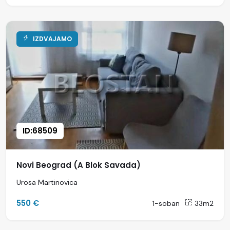
IZDVAJAMO
ID:68509
Novi Beograd (A Blok Savada)
Urosa Martinovica
550 €
1-soban
33m2