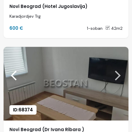
Novi Beograd (Hotel Jugoslavija)
Karadjordjev Trg
600 €
1-soban
42m2
ID:68374
Novi Beograd (Dr Ivana Ribara )