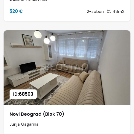
520 €
2-soban
48m2
ID:68503
Novi Beograd (Blok 70)
Jurija Gagarina