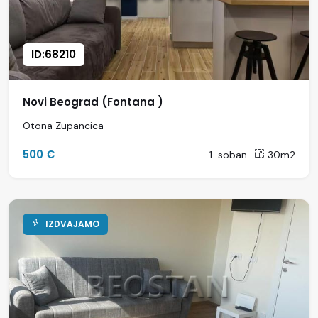
ID:68210
Novi Beograd (Fontana )
Otona Zupancica
500 €
1-soban
30m2
IZDVAJAMO