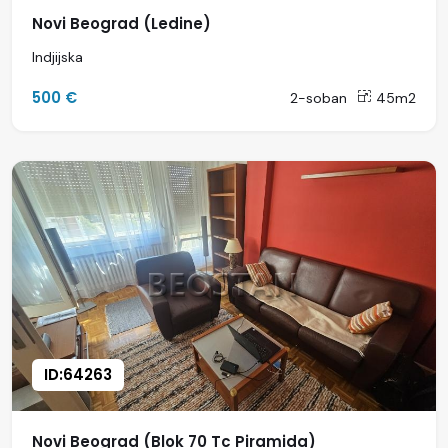
Novi Beograd (Ledine)
Indjijska
500 €
2-soban
45m2
ID:64263
Novi Beograd (Blok 70 Tc Piramida)