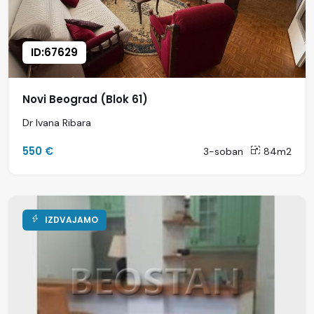
ID:67629
Novi Beograd (Blok 61)
Dr Ivana Ribara
550 €
3-soban
84m2
IZDVAJAMO