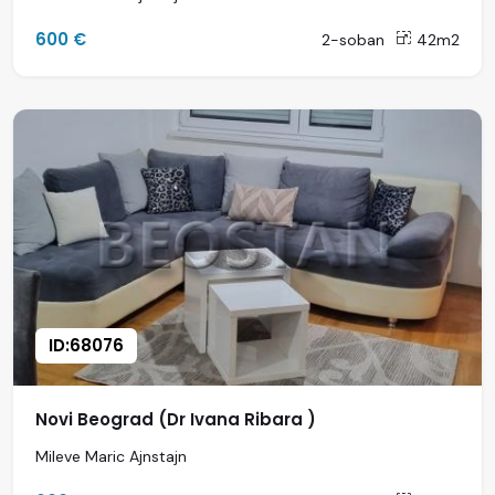
600 €
2-soban
42m2
ID:68076
Novi Beograd (Dr Ivana Ribara )
Mileve Maric Ajnstajn