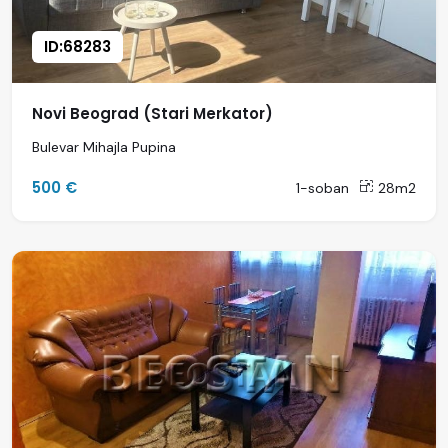
ID:68283
Novi Beograd (Stari Merkator)
Bulevar Mihajla Pupina
500 €
1-soban
28m2