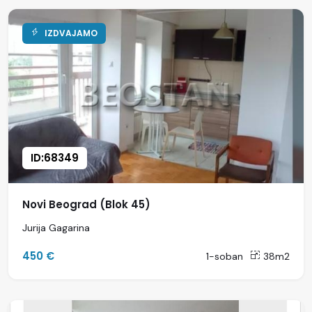
IZDVAJAMO
ID:68349
Novi Beograd (Blok 45)
Jurija Gagarina
450 €
1-soban
38m2