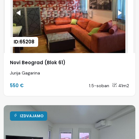
ID:65208
Novi Beograd (Blok 61)
Jurija Gagarina
550 €
1.5-soban
41m2
IZDVAJAMO