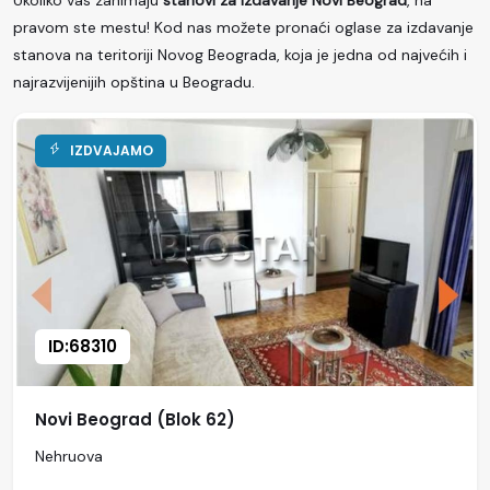
Ukoliko vas zanimaju
stanovi za izdavanje Novi Beograd
, na
pravom ste mestu! Kod nas možete pronaći oglase za izdavanje
stanova na teritoriji Novog Beograda, koja je jedna od najvećih i
najrazvijenijih opština u Beogradu.
IZDVAJAMO
ID:68310
Novi Beograd (Blok 62)
Nehruova