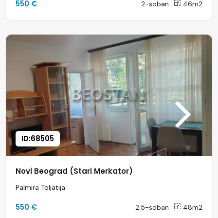
550 €
2-soban
46m2
ID:68505
Novi Beograd (Stari Merkator)
Palmira Toljatija
550 €
2.5-soban
48m2