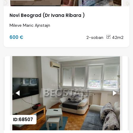
Novi Beograd (Dr Ivana Ribara )
Mileve Maric Ajnstajn
600 €
2-soban
42m2
ID:68507