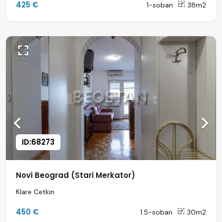
425 €
1-soban
38m2
ID:68273
Novi Beograd (Stari Merkator)
Klare Cetkin
450 €
1.5-soban
30m2