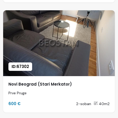
ID:67302
Novi Beograd (Stari Merkator)
Prve Pruge
600 €
2-soban
40m2